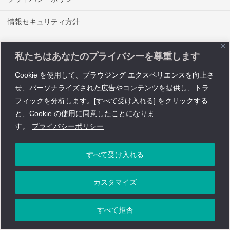
情報セキュリティ方針
特定商取引に関する法律に基づく表記
私たちはあなたのプライバシーを尊重します
問い合わせ
Cookie を使用して、ブラウジング エクスペリエンスを向上さ
Copyright © レイワ・コーポレーション All Rights Reserved.
せ、パーソナライズされた広告やコンテンツを提供し、トラ
フィックを分析します。[すべて受け入れる] をクリックする
と、Cookie の使用に同意したことになりま
す。
プライバシーポリシー
株式会社ダイコーホールディングスグループ
すべて受け入れる
株式会社ダイコーロジテック
｜
株式会社レイワ・コーポレーション
｜
株式会社ダイコーアドバンスト
｜
株式会社D.H.G
カスタマイズ
すべて拒否