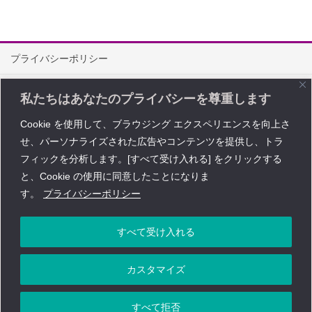
プライバシーポリシー
情報セキュリティ方針
私たちはあなたのプライバシーを尊重します
特定商取引に関する法律に基づく表記
Cookie を使用して、ブラウジング エクスペリエンスを向上さ
せ、パーソナライズされた広告やコンテンツを提供し、トラ
問い合わせ
フィックを分析します。[すべて受け入れる] をクリックする
Copyright © レイワ・コーポレーション All Rights Reserved.
と、Cookie の使用に同意したことになりま
す。
プライバシーポリシー
すべて受け入れる
株式会社ダイコーホールディングスグループ
カスタマイズ
株式会社ダイコーロジテック
｜
株式会社レイワ・コーポレーション
｜
株式会社ダイコーアドバンスト
｜
株式会社D.H.G
すべて拒否