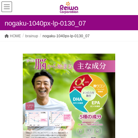
nogaku-1040px-lp-0130_07
HOME
brainup
nogaku-1040px-lp-0130_07