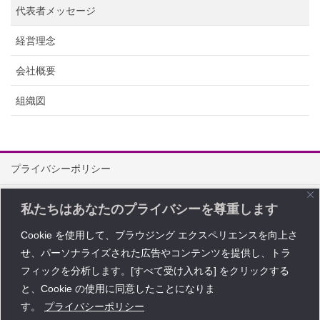
代表者メッセージ
経営理念
会社概要
組織図
プライバシーポリシー
情報セキュリティ方針
私たちはあなたのプライバシーを尊重します
特定商取引に関する法律に基づく表記
Cookie を使用して、ブラウジング エクスペリエンスを向上さ
せ、パーソナライズされた広告やコンテンツを提供し、トラ
問い合わせ
フィックを分析します。[すべて受け入れる] をクリックする
Copyright © レイワ・コーポレーション All Rights Reserved.
と、Cookie の使用に同意したことになりま
す。
プライバシーポリシー